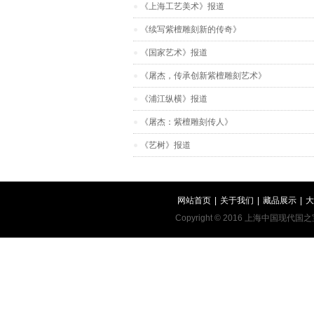
《上海工艺美术》报道
《续写紫檀雕刻新的传奇》
《国家艺术》报道
《屠杰，传承创新紫檀雕刻艺术》
《浦江纵横》报道
《屠杰：紫檀雕刻传人》
《艺树》报道
网站首页
|
关于我们
|
藏品展示
|
大
Copyright © 2016 上海中国现代国之宝艺