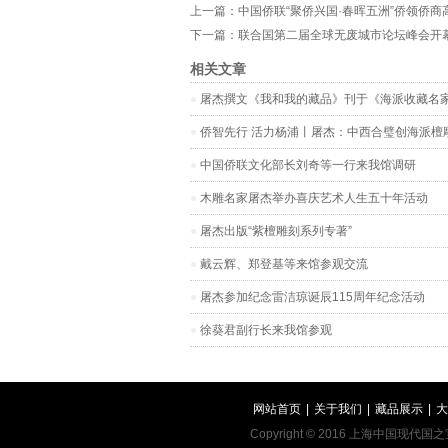
上一篇：
中国侨联“聚侨兴国·春晖五洲”侨领侨商
下一篇：
联合国第二届全球无废城市论坛峰会开
相关文章
屠杰撰文《我和我的藏品》刊于《海派收藏名
侨智先行 活力杨浦丨屠杰：中西合璧创海派檀
中国侨联文化部长刘奇等一行来我馆调研
木雕名家屠杰举办喜庆艺术人生五十年活动
屠杰出版“紫檀雕刻系列专著”
戴云辉、郑登基等来馆参观交流
屠杰参加纪念雷洁琼诞辰115周年纪念活动
徐葵君副行长来我馆参观
网站首页
|
关于我们
|
藏品展示
|
大
Copyright © 2016 上海中国现代国之宝艺