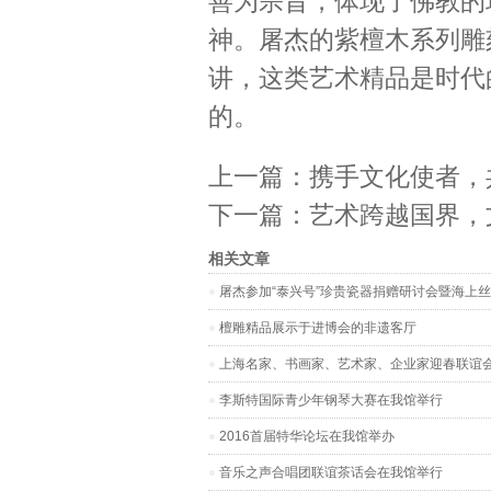
善为宗旨，体现了佛教的
神。屠杰的紫檀木系列雕
讲，这类艺术精品是时代
的。
上一篇：
携手文化使者，
下一篇：
艺术跨越国界，
相关文章
屠杰参加“泰兴号”珍贵瓷器捐赠研讨会暨海上
檀雕精品展示于进博会的非遗客厅
上海名家、书画家、艺术家、企业家迎春联谊
李斯特国际青少年钢琴大赛在我馆举行
2016首届特华论坛在我馆举办
音乐之声合唱团联谊茶话会在我馆举行