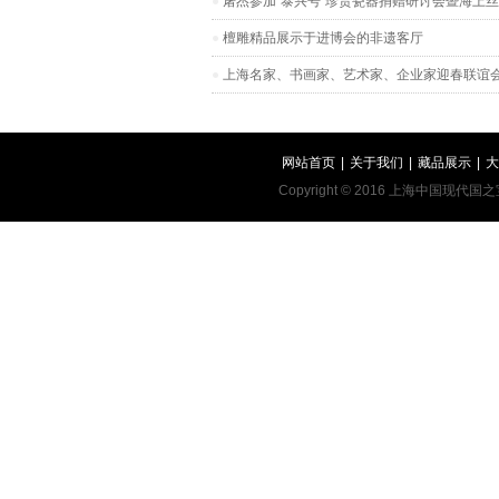
屠杰参加“泰兴号”珍贵瓷器捐赠研讨会暨海上
檀雕精品展示于进博会的非遗客厅
上海名家、书画家、艺术家、企业家迎春联谊
网站首页
|
关于我们
|
藏品展示
|
大
Copyright © 2016 上海中国现代国之宝艺